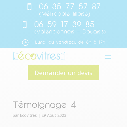
06 35 77 57 87

(Métropole lilloise)
06 59 17 39 85

(Valenciennois – Douaisis)
}
Lundi au vendredi, de 8h à 17h
Demander un devis
Témoignage 4
par
Ecovitres
|
29 Août 2023