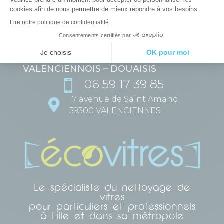
MÉTROPOLE LILLOISE
06 35 77 57 87

568 avenue de Dunkerque

59160 LOMME-LILLE
VALENCIENNOIS – DOUAISIS
06 59 17 39 85

17 avenue de Saint Amand

59300 VALENCIENNES
Le spécialiste du nettoyage de
vitres
pour particuliers et professionnels
à Lille et dans sa métropole