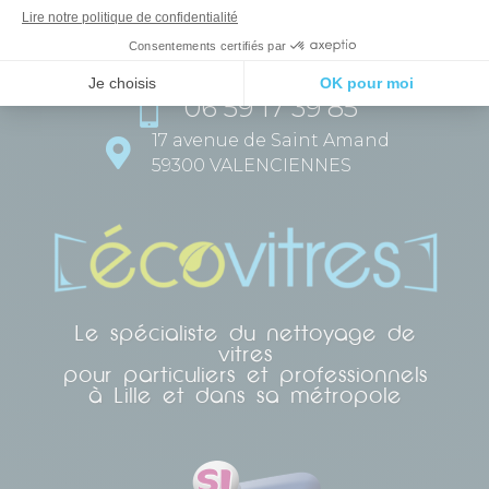
568 avenue de Dunkerque

59160 LOMME-LILLE
VALENCIENNOIS – DOUAISIS
06 59 17 39 85

17 avenue de Saint Amand

59300 VALENCIENNES
Le spécialiste du nettoyage de
vitres
pour particuliers et professionnels
à Lille et dans sa métropole