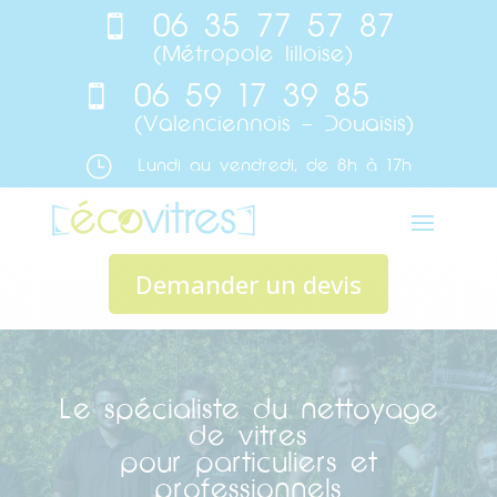
06 35 77 57 87

(Métropole lilloise)
06 59 17 39 85

(Valenciennois – Douaisis)
}
Lundi au vendredi, de 8h à 17h
Demander un devis
Le spécialiste du nettoyage
de vitres
pour particuliers et
professionnels