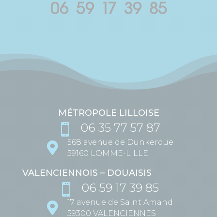
06 59 17 39 85
MÉTROPOLE LILLOISE
06 35 77 57 87

568 avenue de Dunkerque

59160 LOMME-LILLE
VALENCIENNOIS – DOUAISIS
06 59 17 39 85

17 avenue de Saint Amand

59300 VALENCIENNES