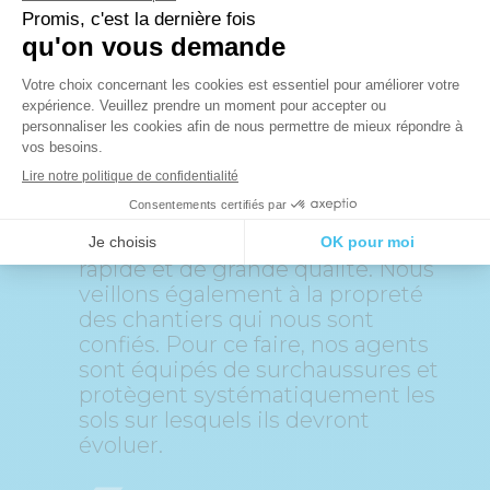
nécessaire, nous l’organiserons
dans les meilleurs délais.
3.
Intervention rapide
et soignée
Le devis vous convient ? Nous
prévoyons alors une intervention
rapide et de grande qualité. Nous
veillons également à la propreté
des chantiers qui nous sont
confiés. Pour ce faire, nos agents
sont équipés de surchaussures et
protègent systématiquement les
sols sur lesquels ils devront
évoluer.